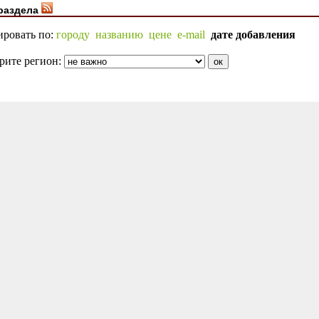
раздела
ировать по:
городу
названию
цене
e-mail
дате добавления
рите регион: