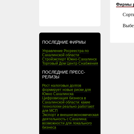
Фирмы 
Сорт
Выбе
ПОСЛЕДНИЕ ФИРМЫ
Управление Росреестра по
Сахалинской области
Стройэксперт Южно-Сахалинск
Торговый Дом Центр Снабжения
ПОСЛЕДНИЕ ПРЕСС-
РЕЛИЗЫ
Рост налоговых долгов
формирует новые риски для
Южно Сахалинска
Цифровизация бизнеса в
Сахалинской области: какие
технологии реально работают
для МСП
Экспорт и внешнеэкономическая
деятельность с Сахалина:
возможности для локального
бизнеса