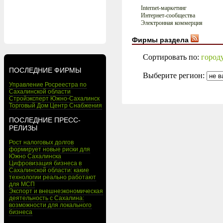
Internet-маркетинг
Интернет-сообщества
Электронная коммерция
Фирмы раздела
Сортировать по:
город
ПОСЛЕДНИЕ ФИРМЫ
Выберите регион:
Управление Росреестра по
Сахалинской области
Стройэксперт Южно-Сахалинск
Торговый Дом Центр Снабжения
ПОСЛЕДНИЕ ПРЕСС-
РЕЛИЗЫ
Рост налоговых долгов
формирует новые риски для
Южно Сахалинска
Цифровизация бизнеса в
Сахалинской области: какие
технологии реально работают
для МСП
Экспорт и внешнеэкономическая
деятельность с Сахалина:
возможности для локального
бизнеса