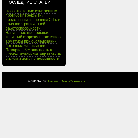
ПОСЛЕДНИЕ СТАТЬИ
Несоответствие измеренных
прогибов перекрытий
предельным значениям СП как
признак ограниченной
работоспособности
Нарушение предельных
значений коррозионного износа
арматуры при обследовании
бетонных конструкций
Пожарная безопасность в
Южно-Сахалинске: управление
риском и цена непрерывности
© 2013-
2026
Бизнес Южно-Сахалинск