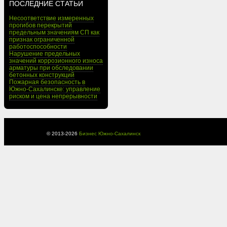
ПОСЛЕДНИЕ СТАТЬИ
Несоответствие измеренных
прогибов перекрытий
предельным значениям СП как
признак ограниченной
работоспособности
Нарушение предельных
значений коррозионного износа
арматуры при обследовании
бетонных конструкций
Пожарная безопасность в
Южно-Сахалинске: управление
риском и цена непрерывности
© 2013-
2026
Бизнес Южно-Сахалинск