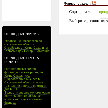
Фирмы раздела
Сортировать по:
город
Выберите регион:
ПОСЛЕДНИЕ ФИРМЫ
Управление Росреестра по
Сахалинской области
Стройэксперт Южно-Сахалинск
Торговый Дом Центр Снабжения
ПОСЛЕДНИЕ ПРЕСС-
РЕЛИЗЫ
Рост налоговых долгов
формирует новые риски для
Южно Сахалинска
Цифровизация бизнеса в
Сахалинской области: какие
технологии реально работают
для МСП
Экспорт и внешнеэкономическая
деятельность с Сахалина:
возможности для локального
бизнеса