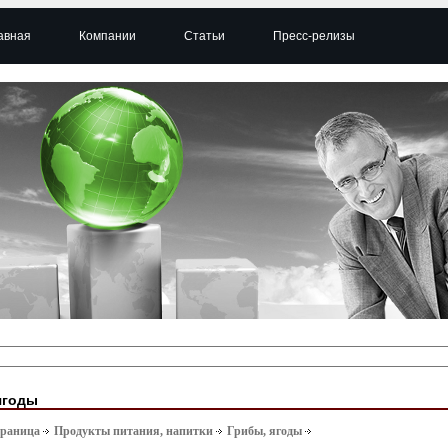
авная
Компании
Статьи
Пресс-релизы
ягоды
траница
Продукты питания, напитки
Грибы, ягоды