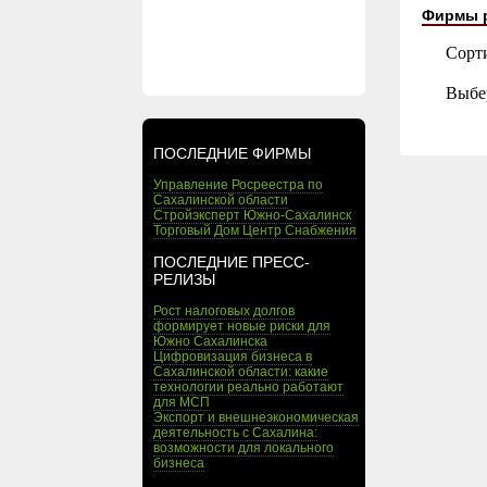
Фирмы 
Сорт
Выбе
ПОСЛЕДНИЕ ФИРМЫ
Управление Росреестра по
Сахалинской области
Стройэксперт Южно-Сахалинск
Торговый Дом Центр Снабжения
ПОСЛЕДНИЕ ПРЕСС-
РЕЛИЗЫ
Рост налоговых долгов
формирует новые риски для
Южно Сахалинска
Цифровизация бизнеса в
Сахалинской области: какие
технологии реально работают
для МСП
Экспорт и внешнеэкономическая
деятельность с Сахалина:
возможности для локального
бизнеса