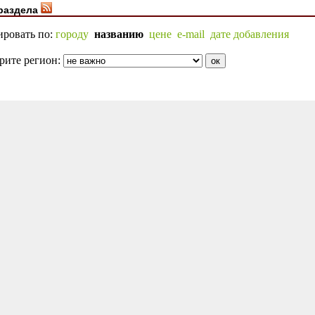
раздела
ировать по:
городу
названию
цене
e-mail
дате добавления
рите регион: