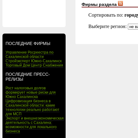
Фирмы раздела
Сортировать по:
город
Выберите регион:
ПОСЛЕДНИЕ ФИРМЫ
Управление Росреестра по
Сахалинской области
Стройэксперт Южно-Сахалинск
Торговый Дом Центр Снабжения
ПОСЛЕДНИЕ ПРЕСС-
РЕЛИЗЫ
Рост налоговых долгов
формирует новые риски для
Южно Сахалинска
Цифровизация бизнеса в
Сахалинской области: какие
технологии реально работают
для МСП
Экспорт и внешнеэкономическая
деятельность с Сахалина:
возможности для локального
бизнеса