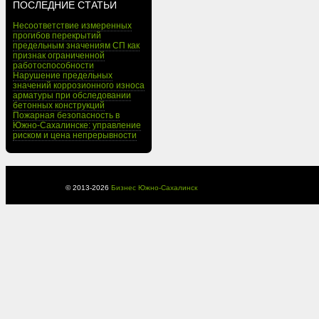
ПОСЛЕДНИЕ СТАТЬИ
Несоответствие измеренных
прогибов перекрытий
предельным значениям СП как
признак ограниченной
работоспособности
Нарушение предельных
значений коррозионного износа
арматуры при обследовании
бетонных конструкций
Пожарная безопасность в
Южно-Сахалинске: управление
риском и цена непрерывности
© 2013-
2026
Бизнес Южно-Сахалинск