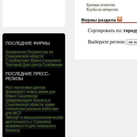
Брачные агентства
Клубы по интересам
Фирмы раздела
Сортировать по:
город
Выберите регион:
ПОСЛЕДНИЕ ФИРМЫ
Управление Росреестра по
Сахалинской области
Стройэксперт Южно-Сахалинск
Торговый Дом Центр Снабжения
ПОСЛЕДНИЕ ПРЕСС-
РЕЛИЗЫ
Рост налоговых долгов
формирует новые риски для
Южно Сахалинска
Цифровизация бизнеса в
Сахалинской области: какие
технологии реально работают
для МСП
Экспорт и внешнеэкономическая
деятельность с Сахалина:
возможности для локального
бизнеса