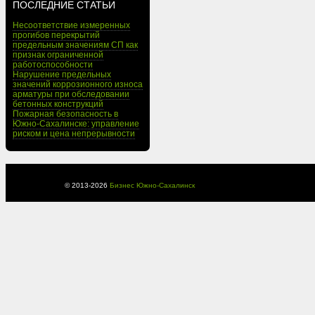
ПОСЛЕДНИЕ СТАТЬИ
Несоответствие измеренных
прогибов перекрытий
предельным значениям СП как
признак ограниченной
работоспособности
Нарушение предельных
значений коррозионного износа
арматуры при обследовании
бетонных конструкций
Пожарная безопасность в
Южно-Сахалинске: управление
риском и цена непрерывности
© 2013-
2026
Бизнес Южно-Сахалинск