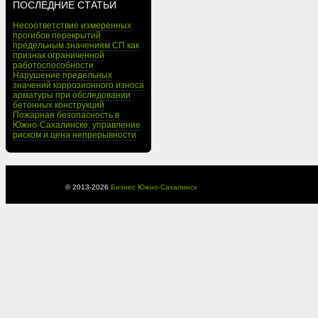
ПОСЛЕДНИЕ СТАТЬИ
Несоответствие измеренных
прогибов перекрытий
предельным значениям СП как
признак ограниченной
работоспособности
Нарушение предельных
значений коррозионного износа
арматуры при обследовании
бетонных конструкций
Пожарная безопасность в
Южно-Сахалинске: управление
риском и цена непрерывности
© 2013-
2026
Бизнес Южно-Сахалинск