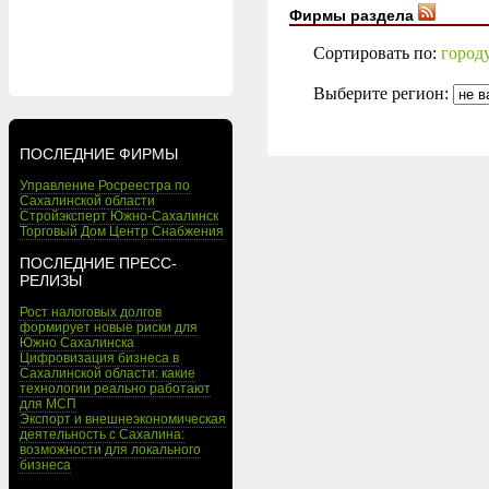
Фирмы раздела
Сортировать по:
город
Выберите регион:
ПОСЛЕДНИЕ ФИРМЫ
Управление Росреестра по
Сахалинской области
Стройэксперт Южно-Сахалинск
Торговый Дом Центр Снабжения
ПОСЛЕДНИЕ ПРЕСС-
РЕЛИЗЫ
Рост налоговых долгов
формирует новые риски для
Южно Сахалинска
Цифровизация бизнеса в
Сахалинской области: какие
технологии реально работают
для МСП
Экспорт и внешнеэкономическая
деятельность с Сахалина:
возможности для локального
бизнеса