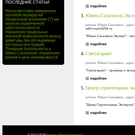
ПОСЛЕДНИЕ СТАТЬИ
Несоответствие измеренных
3.
Южно-Сахалинск-Эксп
прогибов перекрытий
предельным значениям СП как
признак ограниченной
регион: Южно-Сахалинск , адрес: 
работоспособности
sakh-expert@bk.ru
Нарушение предельных
"Южно-Сахалинск-Эксперт" - него
значений коррозионного износа
арматуры при обследовании
бетонных конструкций
Пожарная безопасность в
4.
Сметагарант
Южно-Сахалинске: управление
риском и цена непрерывности
регион: Южно-Сахалинск , адрес: 
"Сметагарант" - проверка и эксп
5.
Центр строительных эк
регион: Южно-Сахалинск , адрес: 
"Центр Строительных Экспертиз" 
© 2013-
2026
Бизнес Южно-Сахалинск