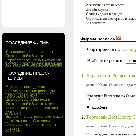
Агентства недвижимости
Дизайн-студии
Офисы - сдача в аренду
Строительная экспертиза и надз
Энергоаудит
Фирмы раздела
ПОСЛЕДНИЕ ФИРМЫ
Сортировать по:
город
Управление Росреестра по
Сахалинской области
Выберите регион:
Стройэксперт Южно-Сахалинск
Торговый Дом Центр Снабжения
ПОСЛЕДНИЕ ПРЕСС-
1.
Управление Росреестра
РЕЛИЗЫ
регион: Южно-Сахалинск , адрес: 
Рост налоговых долгов
формирует новые риски для
Южно Сахалинска
Управление Росреестра по Сахали
13:00–14:00.
Цифровизация бизнеса в
Сахалинской области: какие
технологии реально работают
для МСП
2.
Торговый Дом Центр 
Экспорт и внешнеэкономическая
деятельность с Сахалина:
возможности для локального
регион: Южно-Сахалинск , адрес:
бизнеса
Один из крупнейших оптовых пос