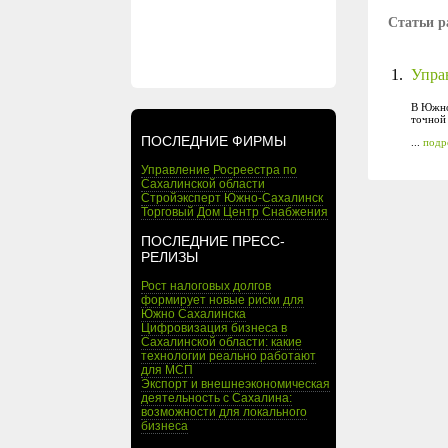
Статьи р
1.
Управ
В Южно-
точной
ПОСЛЕДНИЕ ФИРМЫ
...
подр
Управление Росреестра по
Сахалинской области
Стройэксперт Южно-Сахалинск
Торговый Дом Центр Снабжения
ПОСЛЕДНИЕ ПРЕСС-
РЕЛИЗЫ
Рост налоговых долгов
формирует новые риски для
Южно Сахалинска
Цифровизация бизнеса в
Сахалинской области: какие
технологии реально работают
для МСП
Экспорт и внешнеэкономическая
деятельность с Сахалина:
возможности для локального
бизнеса