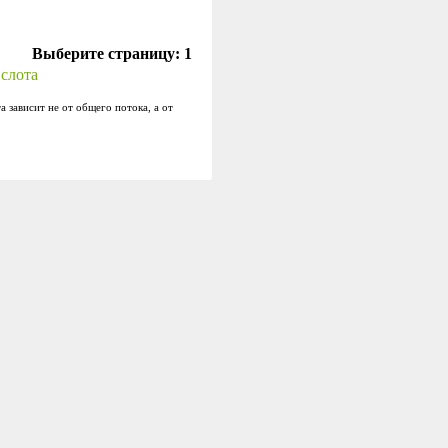
Выберите страницу:
1
 слота
 зависит не от общего потока, а от