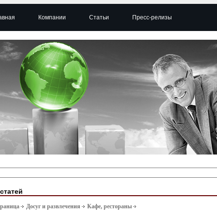
авная
Компании
Статьи
Пресс-релизы
 статей
траница
Досуг и развлечения
Кафе, рестораны