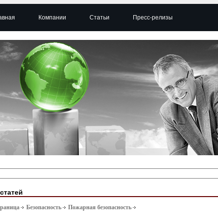
авная
Компании
Статьи
Пресс-релизы
 статей
траница
Безопасность
Пожарная безопасность