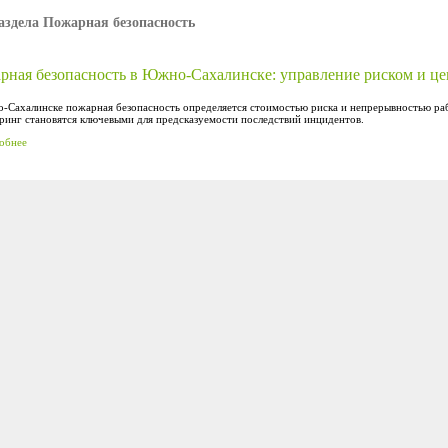
аздела Пожарная безопасность
рная безопасность в Южно-Сахалинске: управление риском и ц
-Сахалинске пожарная безопасность определяется стоимостью риска и непрерывностью раб
ринг становятся ключевыми для предсказуемости последствий инцидентов.
обнее