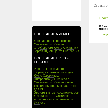
Статьи р
1.
Пожа
В Южно
монито
ПОСЛЕДНИЕ ФИРМЫ
...
подр
Управление Росреестра по
Сахалинской области
Стройэксперт Южно-Сахалинск
Торговый Дом Центр Снабжения
ПОСЛЕДНИЕ ПРЕСС-
РЕЛИЗЫ
Рост налоговых долгов
формирует новые риски для
Южно Сахалинска
Цифровизация бизнеса в
Сахалинской области: какие
технологии реально работают
для МСП
Экспорт и внешнеэкономическая
деятельность с Сахалина:
возможности для локального
бизнеса