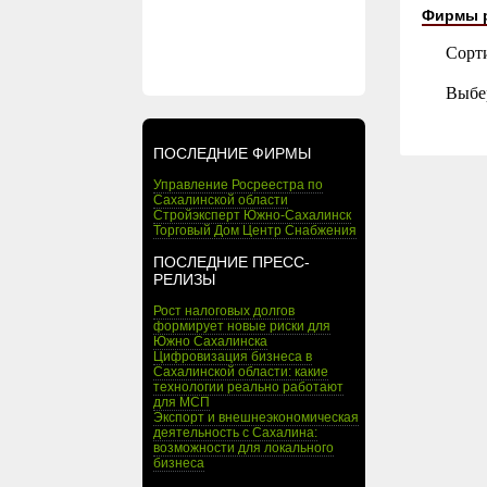
Фирмы 
Сорт
Выбе
ПОСЛЕДНИЕ ФИРМЫ
Управление Росреестра по
Сахалинской области
Стройэксперт Южно-Сахалинск
Торговый Дом Центр Снабжения
ПОСЛЕДНИЕ ПРЕСС-
РЕЛИЗЫ
Рост налоговых долгов
формирует новые риски для
Южно Сахалинска
Цифровизация бизнеса в
Сахалинской области: какие
технологии реально работают
для МСП
Экспорт и внешнеэкономическая
деятельность с Сахалина:
возможности для локального
бизнеса