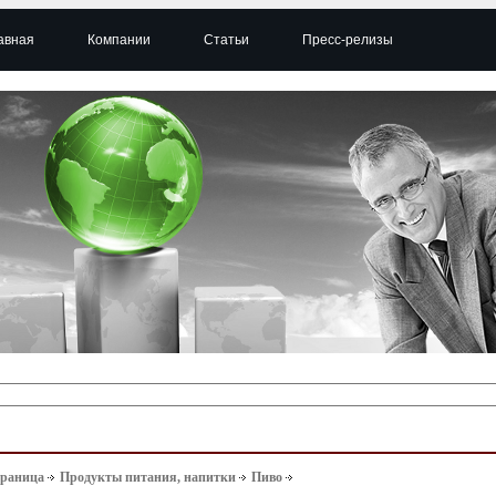
авная
Компании
Статьи
Пресс-релизы
траница
Продукты питания, напитки
Пиво