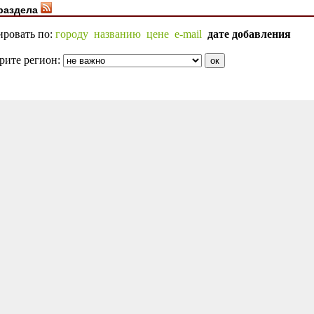
раздела
ировать по:
городу
названию
цене
e-mail
дате добавления
рите регион: