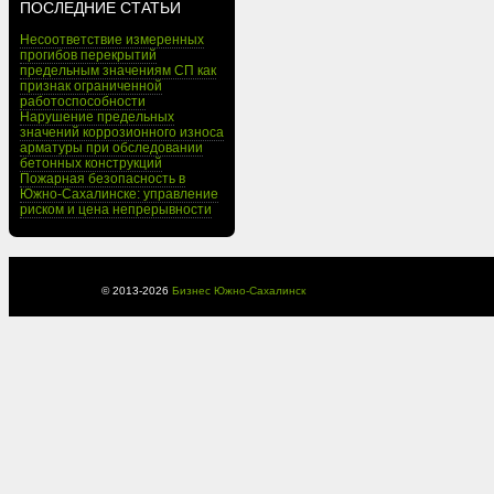
ПОСЛЕДНИЕ СТАТЬИ
Несоответствие измеренных
прогибов перекрытий
предельным значениям СП как
признак ограниченной
работоспособности
Нарушение предельных
значений коррозионного износа
арматуры при обследовании
бетонных конструкций
Пожарная безопасность в
Южно-Сахалинске: управление
риском и цена непрерывности
© 2013-
2026
Бизнес Южно-Сахалинск