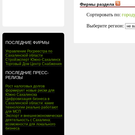
Фирмы раздела
Сортировать по:
город
Выберите регион:
ПОСЛЕДНИЕ ФИРМЫ
Управление Росреестра по
Сахалинской области
Стройэксперт Южно-Сахалинск
Торговый Дом Центр Снабжения
ПОСЛЕДНИЕ ПРЕСС-
РЕЛИЗЫ
Рост налоговых долгов
формирует новые риски для
Южно Сахалинска
Цифровизация бизнеса в
Сахалинской области: какие
технологии реально работают
для МСП
Экспорт и внешнеэкономическая
деятельность с Сахалина:
возможности для локального
бизнеса