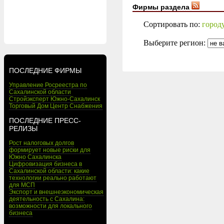
Фирмы раздела
Сортировать по:
город
Выберите регион:
ПОСЛЕДНИЕ ФИРМЫ
Управление Росреестра по
Сахалинской области
Стройэксперт Южно-Сахалинск
Торговый Дом Центр Снабжения
ПОСЛЕДНИЕ ПРЕСС-
РЕЛИЗЫ
Рост налоговых долгов
формирует новые риски для
Южно Сахалинска
Цифровизация бизнеса в
Сахалинской области: какие
технологии реально работают
для МСП
Экспорт и внешнеэкономическая
деятельность с Сахалина:
возможности для локального
бизнеса