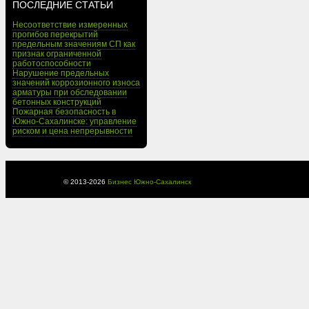
ПОСЛЕДНИЕ СТАТЬИ
Несоответствие измеренных
прогибов перекрытий
предельным значениям СП как
признак ограниченной
работоспособности
Нарушение предельных
значений коррозионного износа
арматуры при обследовании
бетонных конструкций
Пожарная безопасность в
Южно-Сахалинске: управление
риском и цена непрерывности
© 2013-
2026
Бизнес Южно-Сахалинск