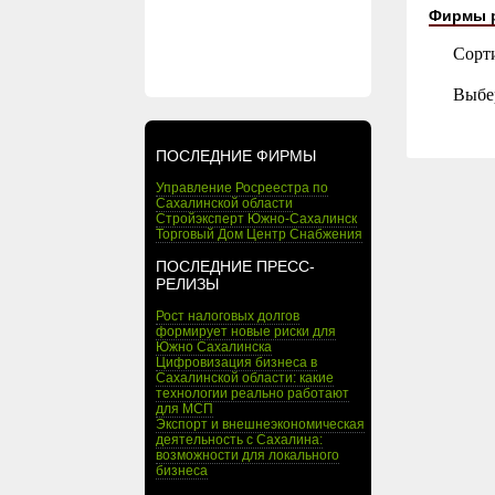
Фирмы 
Сорт
Выбе
ПОСЛЕДНИЕ ФИРМЫ
Управление Росреестра по
Сахалинской области
Стройэксперт Южно-Сахалинск
Торговый Дом Центр Снабжения
ПОСЛЕДНИЕ ПРЕСС-
РЕЛИЗЫ
Рост налоговых долгов
формирует новые риски для
Южно Сахалинска
Цифровизация бизнеса в
Сахалинской области: какие
технологии реально работают
для МСП
Экспорт и внешнеэкономическая
деятельность с Сахалина:
возможности для локального
бизнеса