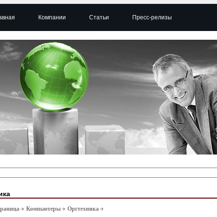
авная
Компании
Статьи
Пресс-релизы
ика
траница
Компьютеры
Оргтехника