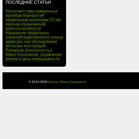
ПОСЛЕДНИЕ СТАТЬИ
Несоответствие измеренных
прогибов перекрытий
предельным значениям СП как
признак ограниченной
работоспособности
Нарушение предельных
значений коррозионного износа
арматуры при обследовании
бетонных конструкций
Пожарная безопасность в
Южно-Сахалинске: управление
риском и цена непрерывности
© 2013-
2026
Бизнес Южно-Сахалинск