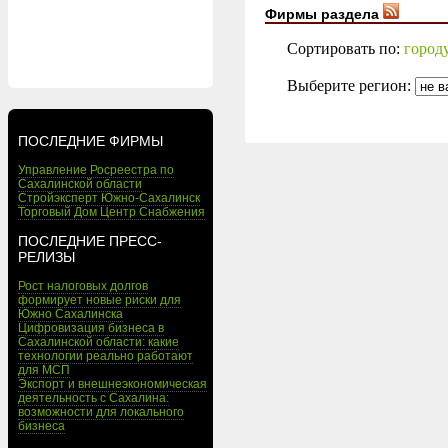
Фирмы раздела
Сортировать по:
город
Выберите регион:
ПОСЛЕДНИЕ ФИРМЫ
Управление Росреестра по
Сахалинской области
Стройэксперт Южно-Сахалинск
Торговый Дом Центр Снабжения
ПОСЛЕДНИЕ ПРЕСС-
РЕЛИЗЫ
Рост налоговых долгов
формирует новые риски для
Южно Сахалинска
Цифровизация бизнеса в
Сахалинской области: какие
технологии реально работают
для МСП
Экспорт и внешнеэкономическая
деятельность с Сахалина:
возможности для локального
бизнеса