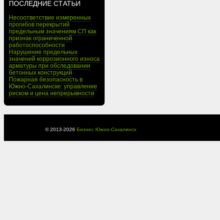
ПОСЛЕДНИЕ СТАТЬИ
Несоответствие измеренных
прогибов перекрытий
предельным значениям СП как
признак ограниченной
работоспособности
Нарушение предельных
значений коррозионного износа
арматуры при обследовании
бетонных конструкций
Пожарная безопасность в
Южно-Сахалинске: управление
риском и цена непрерывности
© 2013-
2026
Бизнес Южно-Сахалинск