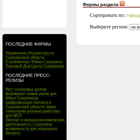
Фирмы раздела
Сортировать по:
город
Выберите регион:
ПОСЛЕДНИЕ ФИРМЫ
Управление Росреестра по
Сахалинской области
Стройэксперт Южно-Сахалинск
Торговый Дом Центр Снабжения
ПОСЛЕДНИЕ ПРЕСС-
РЕЛИЗЫ
Рост налоговых долгов
формирует новые риски для
Южно Сахалинска
Цифровизация бизнеса в
Сахалинской области: какие
технологии реально работают
для МСП
Экспорт и внешнеэкономическая
деятельность с Сахалина:
возможности для локального
бизнеса