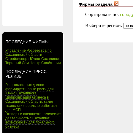
Фирмы раздела
Сортировать по:
город
Выберите регион:
ПОСЛЕДНИЕ ФИРМЫ
Управление Росреестра по
Сахалинской области
Стройэксперт Южно-Сахалинск
Торговый Дом Центр Снабжения
ПОСЛЕДНИЕ ПРЕСС-
РЕЛИЗЫ
Рост налоговых долгов
формирует новые риски для
Южно Сахалинска
Цифровизация бизнеса в
Сахалинской области: какие
технологии реально работают
для МСП
Экспорт и внешнеэкономическая
деятельность с Сахалина:
возможности для локального
бизнеса