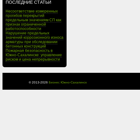
ПОСЛЕДНИЕ СТАТЬИ
Несоответствие измеренных
прогибов перекрытий
предельным значениям СП как
признак ограниченной
работоспособности
Нарушение предельных
значений коррозионного износа
арматуры при обследовании
бетонных конструкций
Пожарная безопасность в
Южно-Сахалинске: управление
риском и цена непрерывности
© 2013-
2026
Бизнес Южно-Сахалинск