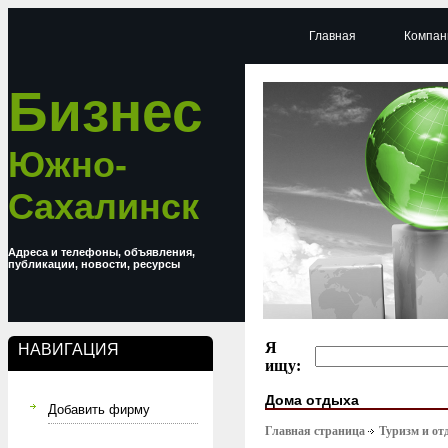
Главная
Компан
Бизнес
Южно-
Сахалинск
Адреса и телефоны, объявления,
публикации, новости, ресурсы
Я
НАВИГАЦИЯ
ищу:
Дома отдыха
Добавить фирму
Главная страница
Туризм и от