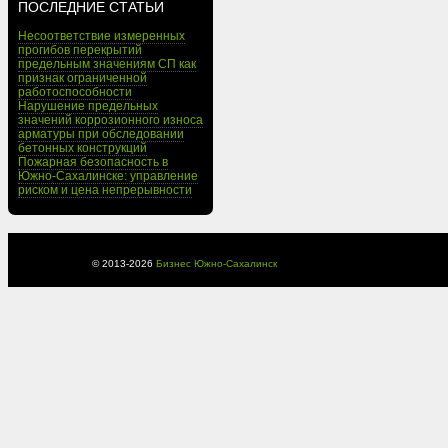
ПОСЛЕДНИЕ СТАТЬИ
Несоответствие измеренных
прогибов перекрытий
предельным значениям СП как
признак ограниченной
работоспособности
Нарушение предельных
значений коррозионного износа
арматуры при обследовании
бетонных конструкций
Пожарная безопасность в
Южно-Сахалинске: управление
риском и цена непрерывности
© 2013-
2026
Бизнес Южно-Сахалинск