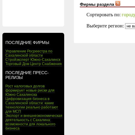
Фирмы раздела
Сортировать по:
город
Выберите регион:
ПОСЛЕДНИЕ ФИРМЫ
Управление Росреестра по
Сахалинской области
Стройэксперт Южно-Сахалинск
Торговый Дом Центр Снабжения
ПОСЛЕДНИЕ ПРЕСС-
РЕЛИЗЫ
Рост налоговых долгов
формирует новые риски для
Южно Сахалинска
Цифровизация бизнеса в
Сахалинской области: какие
технологии реально работают
для МСП
Экспорт и внешнеэкономическая
деятельность с Сахалина:
возможности для локального
бизнеса