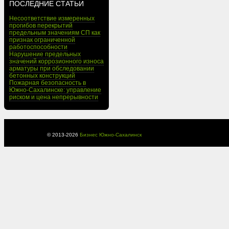
ПОСЛЕДНИЕ СТАТЬИ
Несоответствие измеренных
прогибов перекрытий
предельным значениям СП как
признак ограниченной
работоспособности
Нарушение предельных
значений коррозионного износа
арматуры при обследовании
бетонных конструкций
Пожарная безопасность в
Южно-Сахалинске: управление
риском и цена непрерывности
© 2013-
2026
Бизнес Южно-Сахалинск