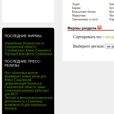
Аудит
Бан
Биржи
Бух
Консалтинг-бизнес
Коп
Маркетинг
Мен
Таможенные услуги
Юри
Фирмы раздела
ПОСЛЕДНИЕ ФИРМЫ
Сортировать по:
город
Управление Росреестра по
Выберите регион:
Сахалинской области
Стройэксперт Южно-Сахалинск
Торговый Дом Центр Снабжения
ПОСЛЕДНИЕ ПРЕСС-
РЕЛИЗЫ
Рост налоговых долгов
формирует новые риски для
Южно Сахалинска
Цифровизация бизнеса в
Сахалинской области: какие
технологии реально работают
для МСП
Экспорт и внешнеэкономическая
деятельность с Сахалина:
возможности для локального
бизнеса