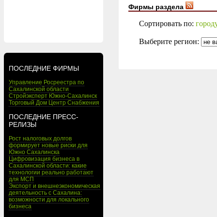
Фирмы раздела
Сортировать по:
город
Выберите регион:
ПОСЛЕДНИЕ ФИРМЫ
Управление Росреестра по
Сахалинской области
Стройэксперт Южно-Сахалинск
Торговый Дом Центр Снабжения
ПОСЛЕДНИЕ ПРЕСС-
РЕЛИЗЫ
Рост налоговых долгов
формирует новые риски для
Южно Сахалинска
Цифровизация бизнеса в
Сахалинской области: какие
технологии реально работают
для МСП
Экспорт и внешнеэкономическая
деятельность с Сахалина:
возможности для локального
бизнеса