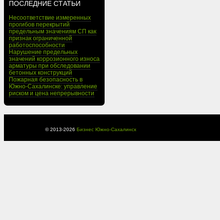
ПОСЛЕДНИЕ СТАТЬИ
Несоответствие измеренных
прогибов перекрытий
предельным значениям СП как
признак ограниченной
работоспособности
Нарушение предельных
значений коррозионного износа
арматуры при обследовании
бетонных конструкций
Пожарная безопасность в
Южно-Сахалинске: управление
риском и цена непрерывности
© 2013-
2026
Бизнес Южно-Сахалинск