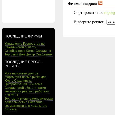
Фирмы раздела
Сортировать по:
город
Выберите регион:
ПОСЛЕДНИЕ ФИРМЫ
Управление Росреестра по
Сахалинской области
Стройэксперт Южно-Сахалинск
Торговый Дом Центр Снабжения
ПОСЛЕДНИЕ ПРЕСС-
РЕЛИЗЫ
Рост налоговых долгов
формирует новые риски для
Южно Сахалинска
Цифровизация бизнеса в
Сахалинской области: какие
технологии реально работают
для МСП
Экспорт и внешнеэкономическая
деятельность с Сахалина:
возможности для локального
бизнеса