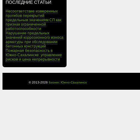
ПОСЛЕДНИЕ СТАТЬИ
Несоответствие измеренных
прогибов перекрытий
предельным значениям СП как
признак ограниченной
работоспособности
Нарушение предельных
значений коррозионного износа
арматуры при обследовании
бетонных конструкций
Пожарная безопасность в
Южно-Сахалинске: управление
риском и цена непрерывности
© 2013-
2026
Бизнес Южно-Сахалинск