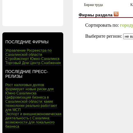
Биржи труда
К
Фирмы раздела
Сортировать по:
город
Выберите регион:
ПОСЛЕДНИЕ ФИРМЫ
Управление Росреестра по
Сахалинской области
Стройэксперт Южно-Сахалинск
Торговый Дом Центр Снабжения
ПОСЛЕДНИЕ ПРЕСС-
РЕЛИЗЫ
Рост налоговых долгов
формирует новые риски для
Южно Сахалинска
Цифровизация бизнеса в
Сахалинской области: какие
технологии реально работают
для МСП
Экспорт и внешнеэкономическая
деятельность с Сахалина:
возможности для локального
бизнеса