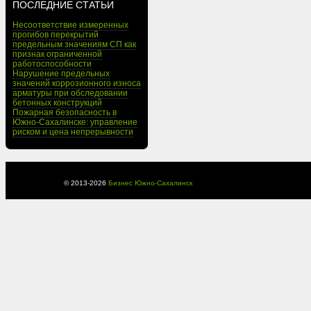
ПОСЛЕДНИЕ СТАТЬИ
Несоответствие измеренных
прогибов перекрытий
предельным значениям СП как
признак ограниченной
работоспособности
Нарушение предельных
значений коррозионного износа
арматуры при обследовании
бетонных конструкций
Пожарная безопасность в
Южно-Сахалинске: управление
риском и цена непрерывности
© 2013-
2026
Бизнес Южно-Сахалинск