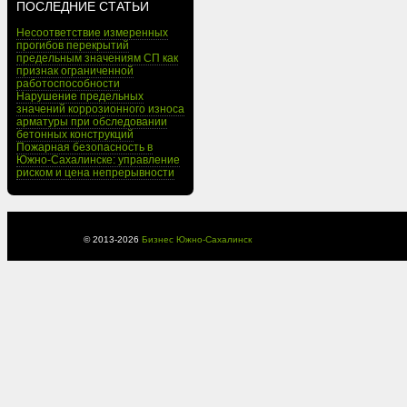
ПОСЛЕДНИЕ СТАТЬИ
Несоответствие измеренных
прогибов перекрытий
предельным значениям СП как
признак ограниченной
работоспособности
Нарушение предельных
значений коррозионного износа
арматуры при обследовании
бетонных конструкций
Пожарная безопасность в
Южно-Сахалинске: управление
риском и цена непрерывности
© 2013-
2026
Бизнес Южно-Сахалинск