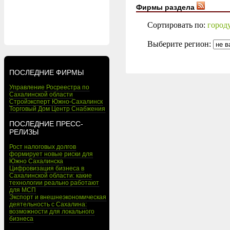
Фирмы раздела
Сортировать по:
город
Выберите регион:
ПОСЛЕДНИЕ ФИРМЫ
Управление Росреестра по
Сахалинской области
Стройэксперт Южно-Сахалинск
Торговый Дом Центр Снабжения
ПОСЛЕДНИЕ ПРЕСС-
РЕЛИЗЫ
Рост налоговых долгов
формирует новые риски для
Южно Сахалинска
Цифровизация бизнеса в
Сахалинской области: какие
технологии реально работают
для МСП
Экспорт и внешнеэкономическая
деятельность с Сахалина:
возможности для локального
бизнеса