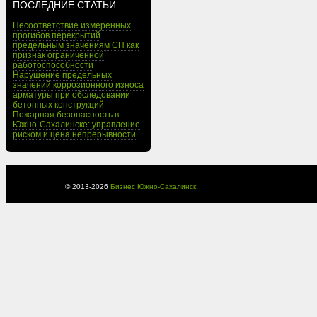
ПОСЛЕДНИЕ СТАТЬИ
Несоответствие измеренных
прогибов перекрытий
предельным значениям СП как
признак ограниченной
работоспособности
Нарушение предельных
значений коррозионного износа
арматуры при обследовании
бетонных конструкций
Пожарная безопасность в
Южно-Сахалинске: управление
риском и цена непрерывности
© 2013-
2026
Бизнес Южно-Сахалинск