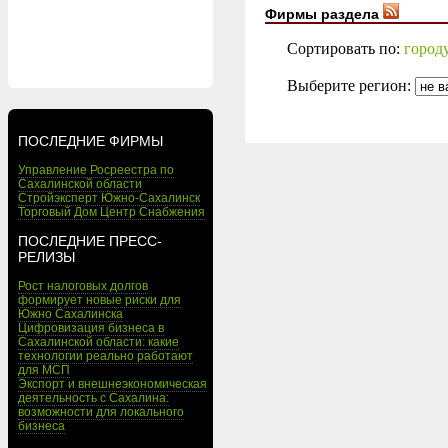
Фирмы раздела
Сортировать по:
город
Выберите регион:
ПОСЛЕДНИЕ ФИРМЫ
Управление Росреестра по
Сахалинской области
Стройэксперт Южно-Сахалинск
Торговый Дом Центр Снабжения
ПОСЛЕДНИЕ ПРЕСС-
РЕЛИЗЫ
Рост налоговых долгов
формирует новые риски для
Южно Сахалинска
Цифровизация бизнеса в
Сахалинской области: какие
технологии реально работают
для МСП
Экспорт и внешнеэкономическая
деятельность с Сахалина:
возможности для локального
бизнеса