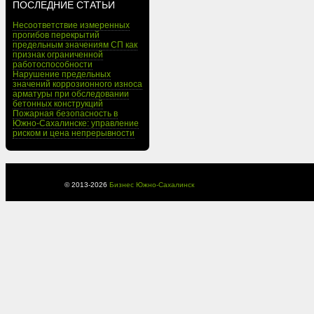
ПОСЛЕДНИЕ СТАТЬИ
Несоответствие измеренных
прогибов перекрытий
предельным значениям СП как
признак ограниченной
работоспособности
Нарушение предельных
значений коррозионного износа
арматуры при обследовании
бетонных конструкций
Пожарная безопасность в
Южно-Сахалинске: управление
риском и цена непрерывности
© 2013-
2026
Бизнес Южно-Сахалинск