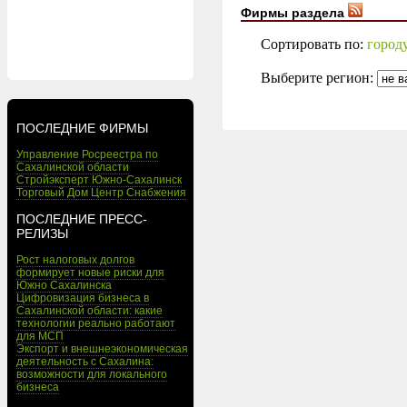
Фирмы раздела
Сортировать по:
город
Выберите регион:
ПОСЛЕДНИЕ ФИРМЫ
Управление Росреестра по
Сахалинской области
Стройэксперт Южно-Сахалинск
Торговый Дом Центр Снабжения
ПОСЛЕДНИЕ ПРЕСС-
РЕЛИЗЫ
Рост налоговых долгов
формирует новые риски для
Южно Сахалинска
Цифровизация бизнеса в
Сахалинской области: какие
технологии реально работают
для МСП
Экспорт и внешнеэкономическая
деятельность с Сахалина:
возможности для локального
бизнеса