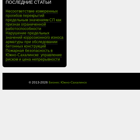
ПОСЛЕДНИЕ СТАТЬИ
Несоответствие измеренных
прогибов перекрытий
предельным значениям СП как
признак ограниченной
работоспособности
Нарушение предельных
значений коррозионного износа
арматуры при обследовании
бетонных конструкций
Пожарная безопасность в
Южно-Сахалинске: управление
риском и цена непрерывности
© 2013-
2026
Бизнес Южно-Сахалинск