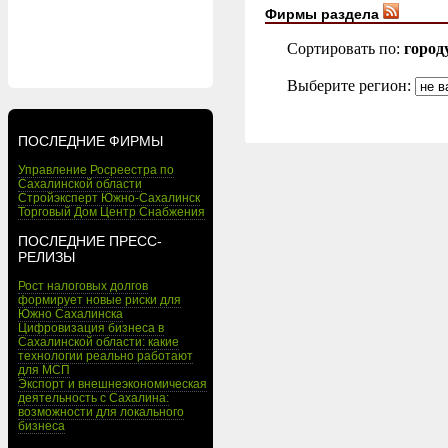
Фирмы раздела
Сортировать по:
город
Выберите регион:
ПОСЛЕДНИЕ ФИРМЫ
Управление Росреестра по
Сахалинской области
Стройэксперт Южно-Сахалинск
Торговый Дом Центр Снабжения
ПОСЛЕДНИЕ ПРЕСС-
РЕЛИЗЫ
Рост налоговых долгов
формирует новые риски для
Южно Сахалинска
Цифровизация бизнеса в
Сахалинской области: какие
технологии реально работают
для МСП
Экспорт и внешнеэкономическая
деятельность с Сахалина:
возможности для локального
бизнеса