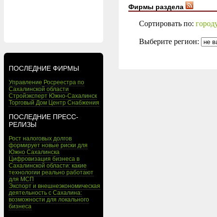
Фирмы раздела
Сортировать по:
город
Выберите регион:
ПОСЛЕДНИЕ ФИРМЫ
Управление Росреестра по
Сахалинской области
Стройэксперт Южно-Сахалинск
Торговый Дом Центр Снабжения
ПОСЛЕДНИЕ ПРЕСС-
РЕЛИЗЫ
Рост налоговых долгов
формирует новые риски для
Южно Сахалинска
Цифровизация бизнеса в
Сахалинской области: какие
технологии реально работают
для МСП
Экспорт и внешнеэкономическая
деятельность с Сахалина:
возможности для локального
бизнеса