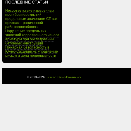
ПОСЛЕДНИЕ СТАТЬИ
Несоответствие измеренных
прогибов перекрытий
предельным значениям СП как
признак ограниченной
работоспособности
Нарушение предельных
значений коррозионного износа
арматуры при обследовании
бетонных конструкций
Пожарная безопасность в
Южно-Сахалинске: управление
риском и цена непрерывности
© 2013-
2026
Бизнес Южно-Сахалинск