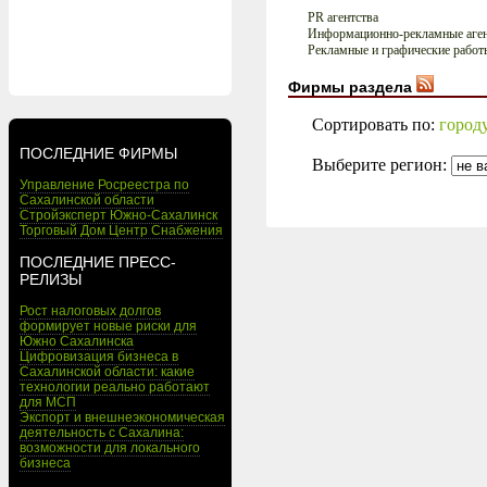
PR агентства
Информационно-рекламные аген
Рекламные и графические работ
Фирмы раздела
Сортировать по:
город
ПОСЛЕДНИЕ ФИРМЫ
Выберите регион:
Управление Росреестра по
Сахалинской области
Стройэксперт Южно-Сахалинск
Торговый Дом Центр Снабжения
ПОСЛЕДНИЕ ПРЕСС-
РЕЛИЗЫ
Рост налоговых долгов
формирует новые риски для
Южно Сахалинска
Цифровизация бизнеса в
Сахалинской области: какие
технологии реально работают
для МСП
Экспорт и внешнеэкономическая
деятельность с Сахалина:
возможности для локального
бизнеса