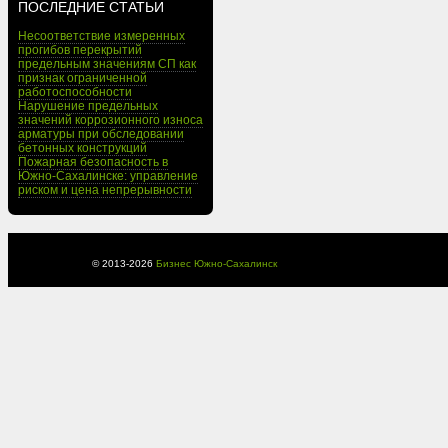
ПОСЛЕДНИЕ СТАТЬИ
Несоответствие измеренных
прогибов перекрытий
предельным значениям СП как
признак ограниченной
работоспособности
Нарушение предельных
значений коррозионного износа
арматуры при обследовании
бетонных конструкций
Пожарная безопасность в
Южно-Сахалинске: управление
риском и цена непрерывности
© 2013-
2026
Бизнес Южно-Сахалинск